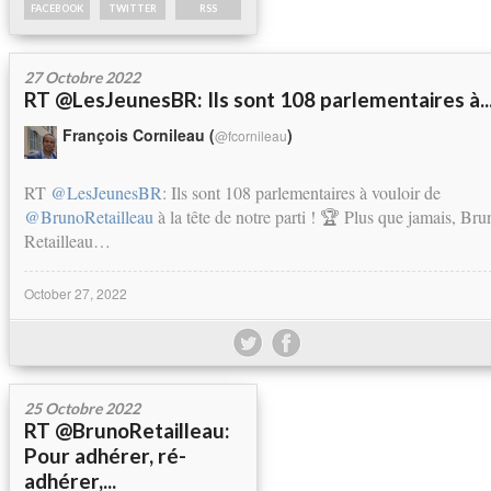
FACEBOOK
TWITTER
RSS
27 Octobre 2022
RT @LesJeunesBR: Ils sont 108 parlementaires à..
François Cornileau (
)
@fcornileau
RT
@LesJeunesBR
: Ils sont 108 parlementaires à vouloir de
@BrunoRetailleau
à la tête de notre parti ! 🏆 Plus que jamais, Bru
Retailleau…
October 27, 2022
25 Octobre 2022
RT @BrunoRetailleau:
Pour adhérer, ré-
adhérer,...