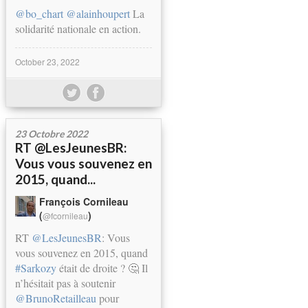
@bo_chart
@alainhoupert
La
solidarité nationale en action.
October 23, 2022
23 Octobre 2022
RT @LesJeunesBR:
Vous vous souvenez en
2015, quand...
François Cornileau
(
)
@fcornileau
RT
@LesJeunesBR
: Vous
vous souvenez en 2015, quand
#Sarkozy
était de droite ? 🤔 Il
n’hésitait pas à soutenir
@BrunoRetailleau
pour