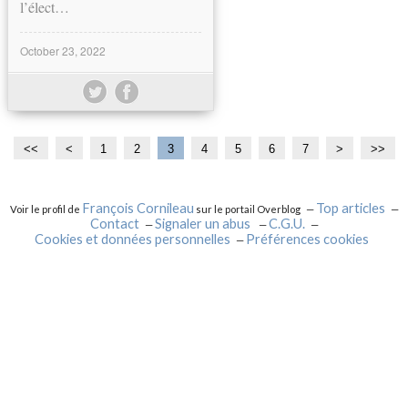
l’élect…
October 23, 2022
<<
<
1
2
3
4
5
6
7
>
>>
François Cornileau
Top articles
Voir le profil de
sur le portail Overblog
Contact
Signaler un abus
C.G.U.
Cookies et données personnelles
Préférences cookies