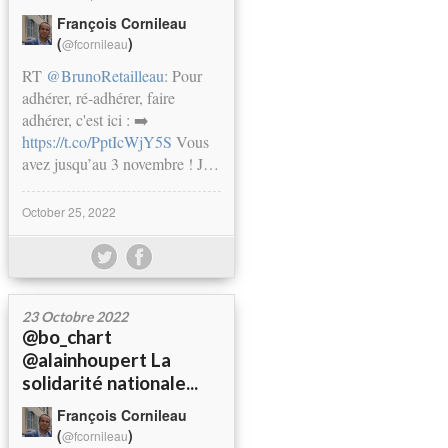
François Cornileau
(
)
@fcornileau
RT
@BrunoRetailleau
: Pour
adhérer, ré-adhérer, faire
adhérer, c'est ici : ➡️
https://t.co/PptIcWjY5S
Vous
avez jusqu’au 3 novembre ! J…
October 25, 2022
23 Octobre 2022
@bo_chart
@alainhoupert La
solidarité nationale...
François Cornileau
(
)
@fcornileau