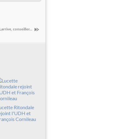
rive, conseiller...
ucette Ritondale
ejoint l'UDH et
rançois Cornileau