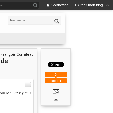
Connexion
+
Créer mon blog
r
François Cornileau
 de
0
Repost
 pour Mc Kinsey et 0