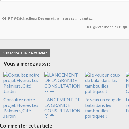
RT @EricNaulleau: Des enseignants assez ignorants...
RT @victorbonnin71: .@GLar
S'inscrire à la newsletter
Vous aimerez aussi :
Consultez notre
LANCEMENT DE
Je veux un coup de
L
projet Hyères Les
LA GRANDE
balai dans les
r
Palmiers, Cité
CONSULTATION
tambouilles
F
Jardin
💛 💙
politiques !
Commenter cet article